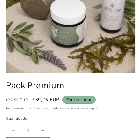
Abrir
conteúdo
Pack Premium
multimédia
1
em
modal
Preço
Preço
€69,75 EUR
€72,50 EUR
Em promoção
normal
de
Impostos incluídos.
Envio
calculado na finalização da compra.
saldo
Quantidade
Quantidade
Diminuir
Aumentar