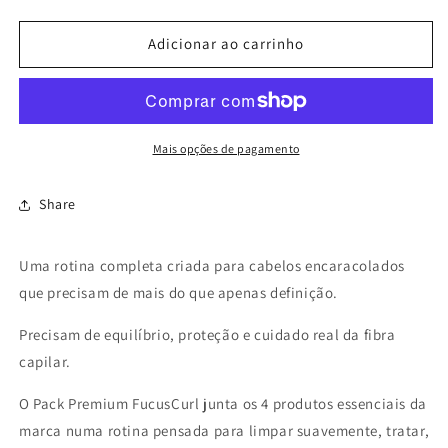
a
a
quantidade
quantidade
de
de
Adicionar ao carrinho
Pack
Pack
Premium
Premium
Mais opções de pagamento
Share
Uma rotina completa criada para cabelos encaracolados
que precisam de mais do que apenas definição.
Precisam de equilíbrio, proteção e cuidado real da fibra
capilar.
O Pack Premium FucusCurl junta os 4 produtos essenciais da
marca numa rotina pensada para limpar suavemente, tratar,