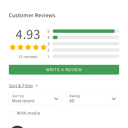
Customer Reviews
4.93
5
4
3
2
1
15
reviews
WRITE A REVIEW
Sort & Filter
Sort by
Rating
With media