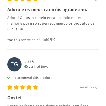
Adoro e os meus caracóis agradecem.
Adoro! O nosso cabelo encaracolado merece o 
melhor e por isso super recomendo os produtos da 
FucusCurl.
1
0
Was this review helpful?
Elsa
G
EG
Verified Buyer
I recommend this
product
6 months ago
Gostei
Gostei da forma como deixa o cabelo, sem ficar 