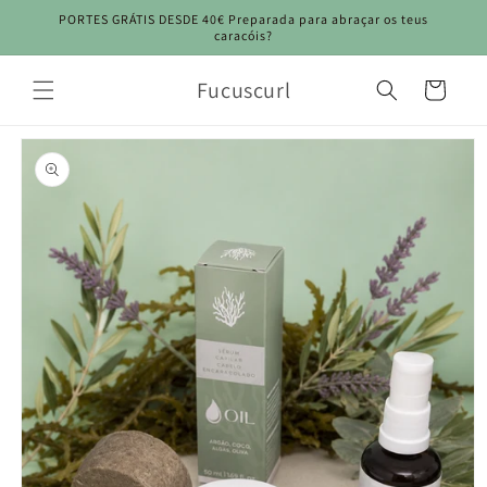
Saltar
PORTES GRÁTIS DESDE 40€ Preparada para abraçar os teus
para o
caracóis?
conteúdo
Fucuscurl
Carrinho
Saltar para
a
informação
do produto